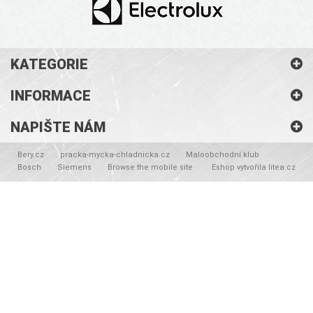
KATEGORIE
INFORMACE
NAPIŠTE NÁM
Bery.cz
pracka-mycka-chladnicka.cz
Maloobchodní klub
Bosch
Siemens
Browse the mobile site
Eshop vytvořila litea.cz