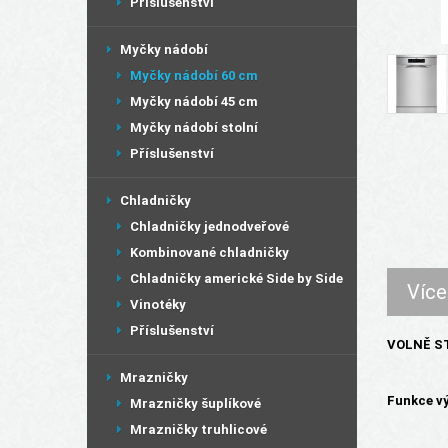
Příslušenství
Myčky nádobí
Myčky nádobí 60 cm
Myčky nádobí 45 cm
Myčky nádobí stolní
Příslušenství
Chladničky
Chladničky jednodveřové
Kombinované chladničky
Chladničky americké Side by Side
Více
Vinotéky
Příslušenství
VOLNĚ ST
Mrazničky
Funkce v
Mrazničky šuplíkové
Mrazničky truhlicové