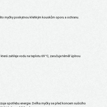
i této myčky poskytnou křehkým kouskům oporu a ochranu.
která zahřeje vodu na teplotu 69 °C, zaručuje téměř úplnou
alizuje spotřebu energie. Dvířka myčky se před koncem sušicího