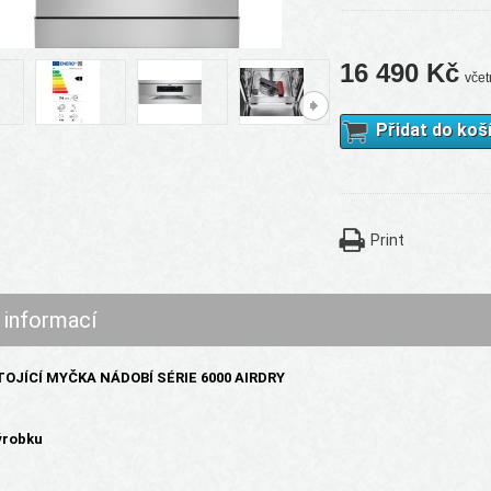
16 490 Kč
vče
Přidat do koš
Print
 informací
OJÍCÍ MYČKA NÁDOBÍ SÉRIE 6000 AIRDRY
ýrobku