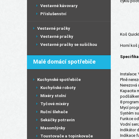
cyklu poot
Vestavné kávovary
Příslušenství
Vestavné pračky
Koš QuickL
Vestavné pračky
Vestavné pračky se sušičkou
Horní koš 
Specifik
Malé domácí spotřebiče
Instalace: 
Kuchynské spotřebiče
Plně nerez
Nerezová ú
Kuchyňské roboty
Kapacita m
Mixéry stolní
podšálkem,
8 programů
Tyčové mixéry
Mycí progr
Ruční šlehače
Systém suš
Funkce od
Sekáčky potravin
Vodní senz
Masomlýnky
Indikátor 
Indikace f
Toustovače a topinkovače