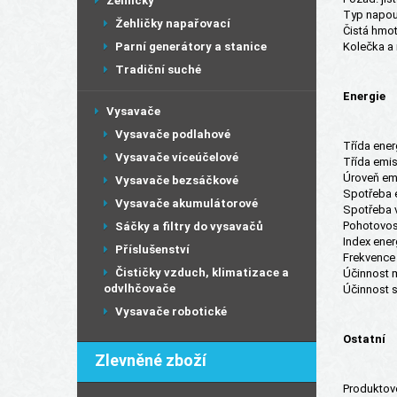
Žehličky
Typ napouš
Žehličky napařovací
Čistá hmot
Parní generátory a stanice
Kolečka a 
Tradiční suché
Energie
Vysavače
Vysavače podlahové
Třída ener
Vysavače víceúčelové
Třída emis
Úroveň emi
Vysavače bezsáčkové
Spotřeba e
Vysavače akumulátorové
Spotřeba vo
Pohotovost
Sáčky a filtry do vysavačů
Index ener
Příslušenství
Frekvence 
Čističky vzduch, klimatizace a
Účinnost m
odvlhčovače
Účinnost s
Vysavače robotické
Ostatní
Zlevněné zboží
Produktové